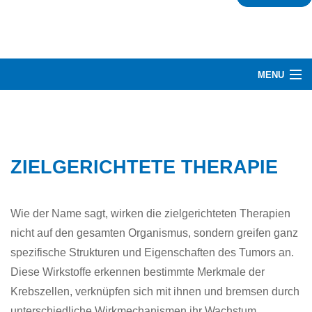
MENU
HERZLICH WILLKOMMEN
RUND UM DARMKREBS
ZIELGERICHTETE THERAPIE
BEHANDLUNG
NETZWERK
Wie der Name sagt, wirken die zielgerichteten Therapien
nicht auf den gesamten Organismus, sondern greifen ganz
ÜBER UNS
spezifische Strukturen und Eigenschaften des Tumors an.
GLOSSAR
Diese Wirkstoffe erkennen bestimmte Merkmale der
Krebszellen, verknüpfen sich mit ihnen und bremsen durch
unterschiedliche Wirkmechanismen ihr Wachstum.