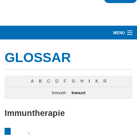
MENU
HERZLICH WILLKOMMEN
GLOSSAR
RUND UM DARMKREBS
BEHANDLUNG
A
B
C
D
F
G
H
I
K
R
NETZWERK
Immunh
Immunt
ÜBER UNS
Immuntherapie
GLOSSAR
#