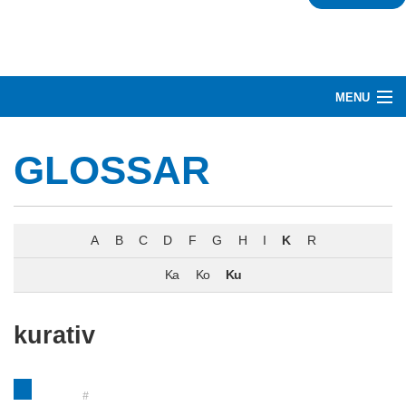
MENU
HERZLICH WILLKOMMEN
GLOSSAR
RUND UM DARMKREBS
BEHANDLUNG
A
B
C
D
F
G
H
I
K
R
NETZWERK
Ka
Ko
Ku
ÜBER UNS
kurativ
GLOSSAR
#